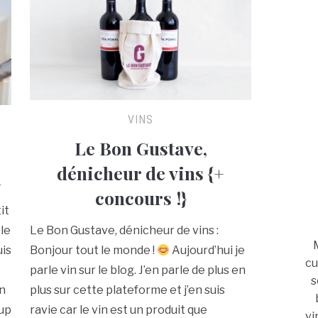
VINS
Le Bon Gustave,
e
dénicheur de vins {+
l
concours !}
it
le
Le Bon Gustave, dénicheur de vins :
uis
Bonjour tout le monde !
Aujourd’hui je
cu
parle vin sur le blog. J’en parle de plus en
s
un
plus sur cette plateforme et j’en suis
oup
ravie car le vin est un produit que
vi