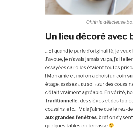
Ohhh la délicieuse b
Un lieu décoré avec 
…Et quand je parle d’originalité, je veux
J’avoue, je n’avais jamais vu ça, j’ai tel
essayées car elles étaient toutes prise
! Mon amie et moi on a choisi un coin
su
étage, assises « au sol » sur des coussins
c’était vraiment agréable. En vérité, h
traditionnelle
: des sièges et des table
coussins, etc… Mais j’aime que le rez-de
aux grandes fenêtres
, bref on s’y sen
quelques tables en terrasse