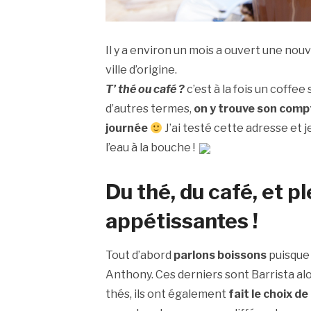
Il y a environ un mois a ouvert une nou
ville d’origine.
T’ thé ou café ?
c’est à la fois un coffee
d’autres termes,
on y trouve son comp
journée
J’ai testé cette adresse et 
l’eau à la bouche !
Du thé, du café, et p
appétissantes !
Tout d’abord
parlons boissons
puisque 
Anthony. Ces derniers sont Barrista alo
thés, ils ont également
fait le choix de