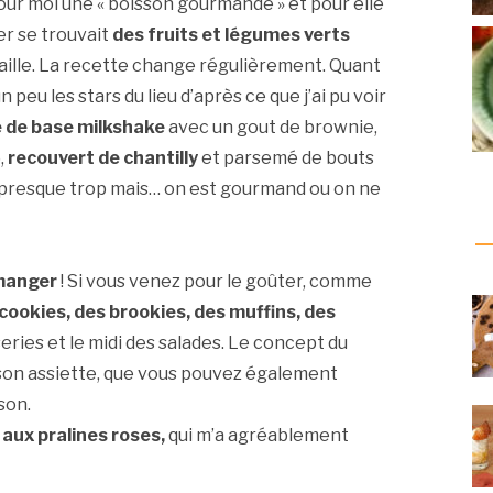
ur moi une « boisson gourmande » et pour elle
er se trouvait
des fruits et légumes verts
paille. La recette change régulièrement. Quant
un peu les stars du lieu d’après ce que j’ai pu voir
e de base milkshake
avec un gout de brownie,
,
recouvert de chantilly
et parsemé de bouts
 presque trop mais… on est gourmand ou on ne
manger
! Si vous venez pour le goûter, comme
cookies, des brookies, des muffins, des
iseries et le midi des salades. Le concept du
on assiette, que vous pouvez également
son.
 aux pralines roses,
qui m’a agréablement