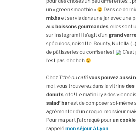
pour des choses un peu différentes… po
un « green smoothie »
Dans ce derni
mixés
et servis dans une jar avec une 
aux
boissons gourmandes
, elles sont 
sur Instagram ! Il s’agit d’un
grand verr
spéculoos, noisette, Bounty, Nutella, (…)
de pâtisseries ou confiseries !
C’est
l’est pas, eheheh
Chez
T’thé ou café
vous pouvez aussi 
moi, vous trouverez dans la vitrine
des 
donuts
, etc ! Le matin il y a des vienno
salad’ bar
est de composer soi-même s
agrémenter d’un croque-monsieur mai
Pour ma part j’ai craqué pour
un cookie
rappelé
mon séjour à Lyon
.