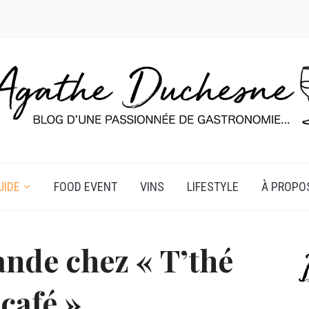
UIDE
FOOD EVENT
VINS
LIFESTYLE
À PROPO
nde chez « T’thé
café »