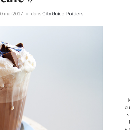
0 mai 2017
dans
City Guide
,
Poitiers
cu
s
vi