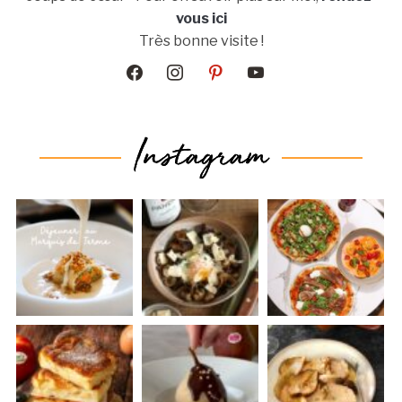
vous ici
Très bonne visite !
facebook
instagram
pinterest
youtube