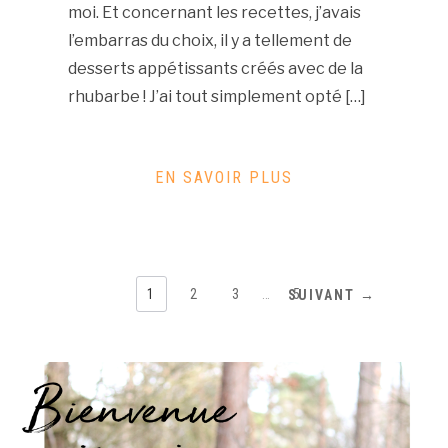
moi. Et concernant les recettes, j’avais
l’embarras du choix, il y a tellement de
desserts appétissants créés avec de la
rhubarbe ! J’ai tout simplement opté […]
EN SAVOIR PLUS
1
2
3
…
5
SUIVANT →