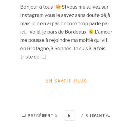
Bonjour à tous !
Si vous me suivez sur
Instagram vous le savez sans doute déjà
mais je n’en ai pas encore trop parlé par
ici… Voilà, je pars de Bordeaux.
L’amour
me pousse à rejoindre ma moitié qui vit
en Bretagne, à Rennes. Je suis à la fois
triste de […]
EN SAVOIR PLUS
1
…
4
5
6
7
8
9
← PRÉCÉDENT
SUIVANT →