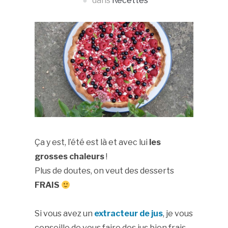
dans
Recettes
Ça y est, l’été est là et avec lui
les
grosses chaleurs
!
Plus de doutes, on veut des desserts
FRAIS
Si vous avez un
extracteur de jus
, je vous
conseille de vous faire des jus bien frais