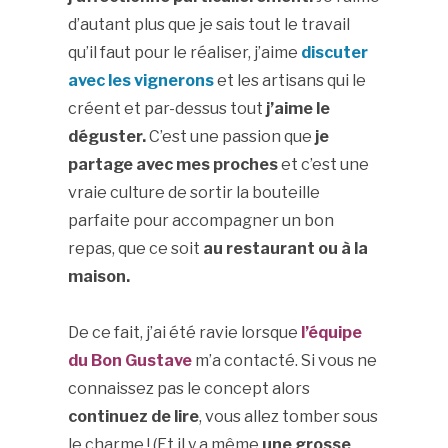
d’autant plus que je sais tout le travail
qu’il faut pour le réaliser, j’aime
discuter
avec les vignerons
et les artisans qui le
créent et par-dessus tout
j’aime le
déguster.
C’est une passion que
je
partage avec mes proches
et c’est une
vraie culture de sortir la bouteille
parfaite pour accompagner un bon
repas, que ce soit
au restaurant ou à la
maison.
De ce fait, j’ai été ravie lorsque
l’équipe
du Bon Gustave
m’a contacté. Si vous ne
connaissez pas le concept alors
continuez de lire
, vous allez tomber sous
le charme ! (Et il y a même
une grosse