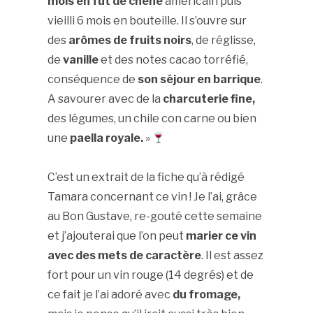
mois en fût de chêne
américain puis
vieilli 6 mois en bouteille. Il s’ouvre sur
des
arômes de fruits noirs
, de réglisse,
de
vanille
et des notes cacao torréfié,
conséquence de
son séjour en barrique
.
A savourer avec de la
charcuterie fine,
des légumes, un chile con carne ou bien
une
paella royale.
»
C’est un extrait de la fiche qu’à rédigé
Tamara concernant ce vin ! Je l’ai, grâce
au Bon Gustave, re-gouté cette semaine
et j’ajouterai que l’on peut
marier ce vin
avec des mets de caractère
. Il est assez
fort pour un vin rouge (14 degrés) et de
ce fait je l’ai adoré avec
du fromage,