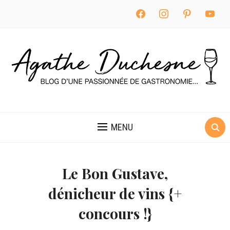
facebook
instagram
pinterest
youtube
MENU
Le Bon Gustave,
dénicheur de vins {+
concours !}