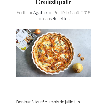
Croustipate
Ecrit par
Agathe
Publié le
1 août 2018
dans
Recettes
Le défi en 2 recettes, cuisiner la poire et
la pâte feuilletée Croustipate :
Bonjour à tous ! Au mois de juillet,
la