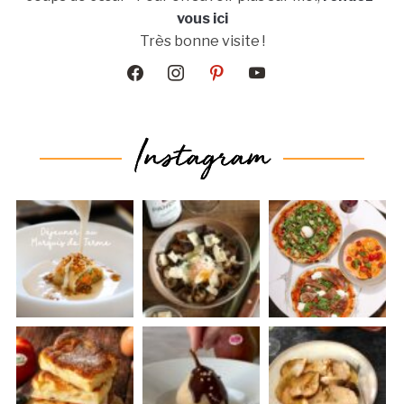
vous ici
Très bonne visite !
facebook
instagram
pinterest
youtube