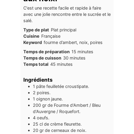
C'est une recette facile et rapide à faire
avec une jolie rencontre entre le sucrée et le
salé.
Type de plat
Plat principal
Cuisine
Française
Keyword
fourme d’ambert, noix, poires
minutes
Temps de préparation
15
minutes
minutes
Temps de cuisson
30
minutes
minutes
Temps total
45
minutes
Ingrédients
1
pâte feuilletée croustipate.
2
poires.
1
oignon jaune.
200
gr
de Fourme d'Ambert / Bleu
d'Auvergne / Roquefort.
4
oeufs.
25
cl
de crème fleurette.
20
gr
de cerneaux de noix.