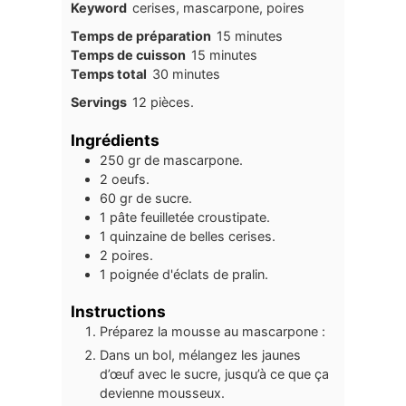
Keyword
cerises, mascarpone, poires
minutes
Temps de préparation
15
minutes
minutes
Temps de cuisson
15
minutes
minutes
Temps total
30
minutes
Servings
12
pièces.
Ingrédients
250
gr
de mascarpone.
2
oeufs.
60
gr
de sucre.
1
pâte feuilletée croustipate.
1
quinzaine de belles cerises.
2
poires.
1
poignée d'éclats de pralin.
Instructions
Préparez la mousse au mascarpone :
Dans un bol, mélangez les jaunes
d’œuf avec le sucre, jusqu’à ce que ça
devienne mousseux.