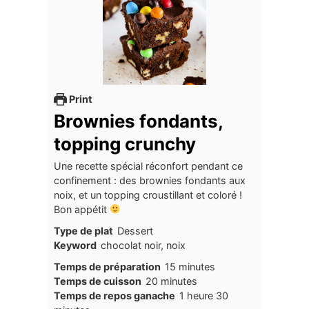
Print
Brownies fondants,
topping crunchy
Une recette spécial réconfort pendant ce
confinement : des brownies fondants aux
noix, et un topping croustillant et coloré !
Bon appétit
Type de plat
Dessert
Keyword
chocolat noir, noix
minutes
Temps de préparation
15
minutes
minutes
Temps de cuisson
20
minutes
heure
minutes
Temps de repos ganache
1
heure
30