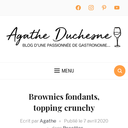
facebook
instagram
pinterest
youtube
MENU
Brownies fondants,
topping crunchy
Ecrit par
Agathe
Publié le
7 avril 2020