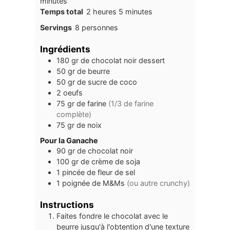
minutes
heures
minutes
Temps total
2
heures
5
minutes
Servings
8
personnes
Ingrédients
180
gr
de chocolat noir dessert
50
gr
de beurre
50
gr
de sucre de coco
2
oeufs
75
gr
de farine
(1/3 de farine
complète)
75
gr
de noix
Pour la Ganache
90
gr
de chocolat noir
100
gr
de crème de soja
1
pincée
de fleur de sel
1
poignée
de M&Ms
(ou autre crunchy)
Instructions
Faites fondre le chocolat avec le
beurre jusqu'à l'obtention d'une texture